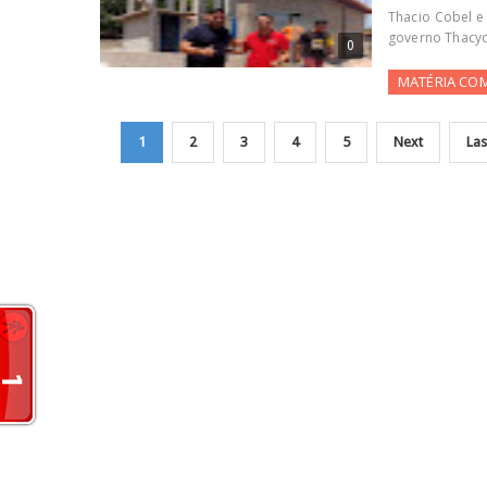
Thacio Cobel e
governo Thacyo
0
MATÉRIA CO
1
2
3
4
5
Next
Las