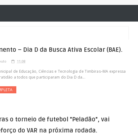
ento – Dia D da Busca Ativa Escolar (BAE).
outo
11:08
unicipal de Educação, Ciências e Tecnologia de Timbiras–MA expressa
atidão a todos que participaram do Dia D da...
MPLETA
as o torneio de futebol "Peladão", vai
eforço do VAR na próxima rodada.