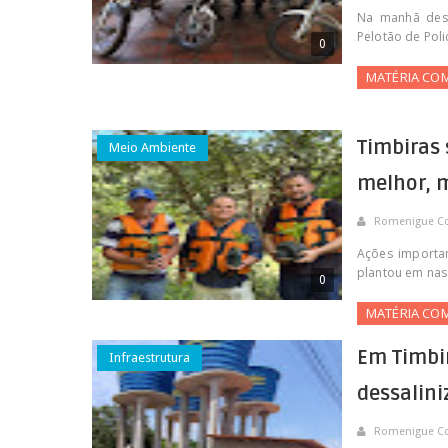
Na manhã dest
Pelotão de Poli
0
MATÉRIA CO
Timbiras
Meio Ambiente
melhor, m
Romenigue C
Ações importan
plantou em nasc
0
MATÉRIA CO
Em Timbir
Infraestrutura
dessalin
Romenigue C