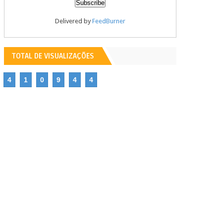
Delivered by
FeedBurner
TOTAL DE VISUALIZAÇÕES
4
1
0
9
4
4