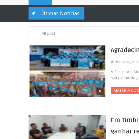
recent
Últimas Notícias
All post
Agradecim
Romenigue C
A Secretaria M
sua profunda gr
MATÉRIA CO
0
Em Timbir
ganhar r