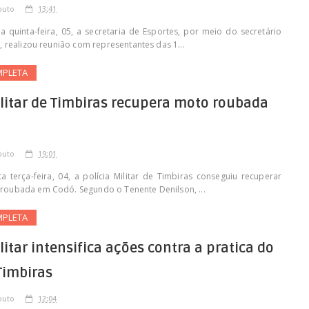
outo
13:41
 quinta-feira, 05, a secretaria de Esportes, por meio do secretário
, realizou reunião com representantes das 1...
MPLETA
ilitar de Timbiras recupera moto roubada
outo
19:01
 terça-feira, 04, a polícia Militar de Timbiras conseguiu recuperar
oubada em Codó. Segundo o Tenente Denilson, ...
MPLETA
ilitar intensifica ações contra a pratica do
Timbiras
outo
12:04