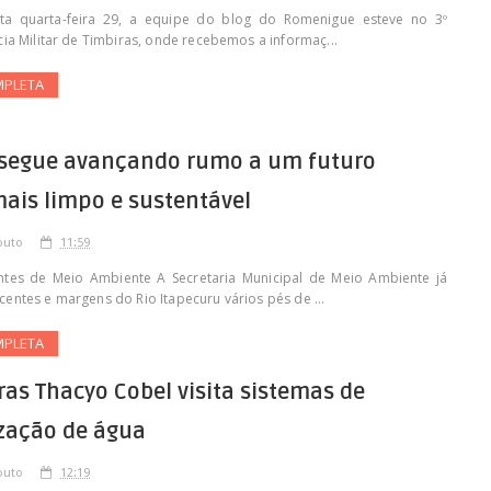
a quarta-feira 29, a equipe do blog do Romenigue esteve no 3º
cia Militar de Timbiras, onde recebemos a informaç...
MPLETA
 segue avançando rumo a um futuro
ais limpo e sustentável
outo
11:59
tes de Meio Ambiente A Secretaria Municipal de Meio Ambiente já
entes e margens do Rio Itapecuru vários pés de ...
MPLETA
as Thacyo Cobel visita sistemas de
ização de água
outo
12:19