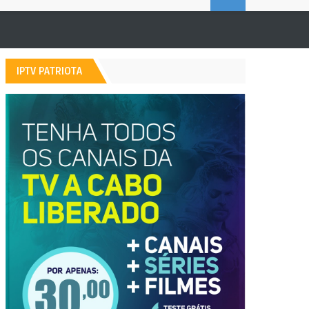
E
A
IPTV PATRIOTA
R
C
H