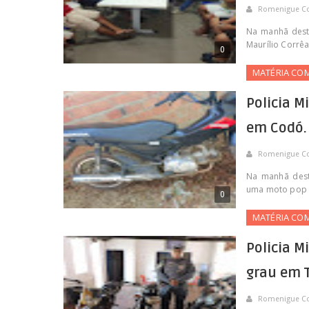
Romenigue C
Na manhã desta
Maurílio Corrêa
0
MATÉRIA CO
Policia M
em Codó.
Romenigue C
Na manhã desta
uma moto pop r
0
MATÉRIA CO
Policia M
grau em 
Romenigue C